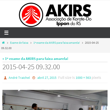
Skip
to
content
Home
Exame de faixa
1º exame da AKIRS para faixa amarela!
2015-04-25
09.32.00
« 1º exame da AKIRS para faixa amarela!
2015-04-25 09.32.00
Full size is
pixels
André Traichel
abril 27, 2015
1000 × 563