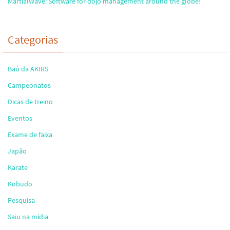
MartialWave: Software for dojo management around the globe!
Categorias
Baú da AKIRS
Campeonatos
Dicas de treino
Eventos
Exame de faixa
Japão
Karate
Kobudo
Pesquisa
Saiu na mídia