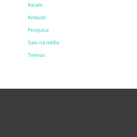
Karate
Kobudo
Pesquisa
Saiu na mídia
Treinos