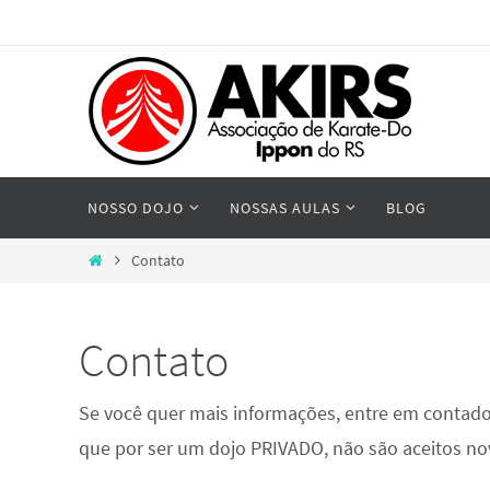
Skip
to
content
Skip
NOSSO DOJO
NOSSAS AULAS
BLOG
to
content
Home
Contato
Contato
Se você quer mais informações, entre em contad
que por ser um dojo PRIVADO, não são aceitos no