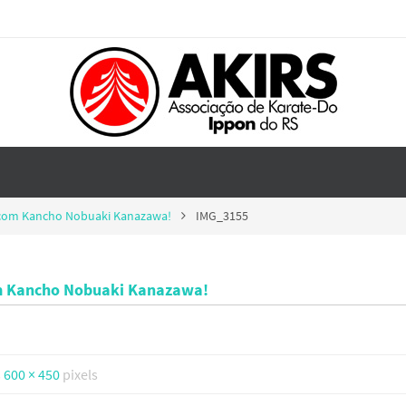
F com Kancho Nobuaki Kanazawa!
IMG_3155
com Kancho Nobuaki Kanazawa!
s
600 × 450
pixels