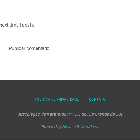
ext time I post a
POLÍTICA DE PRIVACIDADE
CONTATO
Associação de Karate-do IPPON do Rio Grande do Sul
Powered by
Nirvana
&
WordPress.