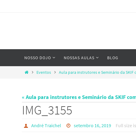
Skip
to
content
Skip
NOSSO DOJO
NOSSAS AULAS
BLOG
to
content
Home
Eventos
Aula para instrutores e Seminário da SKI
« Aula para instrutores e Seminário da SKIF 
IMG_3155
André Traichel
setembro 16, 2019
Full size i