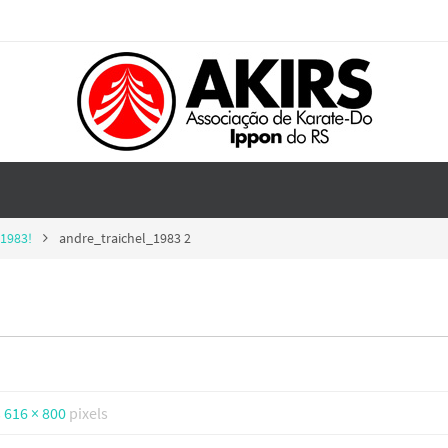
 1983!
andre_traichel_1983 2
2
s
616 × 800
pixels