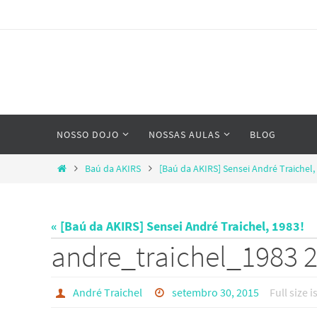
Skip
to
content
Skip
NOSSO DOJO
NOSSAS AULAS
BLOG
to
content
Home
Baú da AKIRS
[Baú da AKIRS] Sensei André Traichel,
« [Baú da AKIRS] Sensei André Traichel, 1983!
andre_traichel_1983 
André Traichel
setembro 30, 2015
Full size i