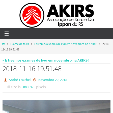
Skip
to
content
Home
Exame de faixa
E tivemos exames de kyu em novembro na AKIRS!
2018-
11-16 19.51.48
« E tivemos exames de kyu em novembro na AKIRS!
2018-11-16 19.51.48
André Traichel
novembro 20, 2018
Full size is
pixels
500 × 375