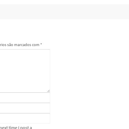
rios são marcados com
*
ext time I post a