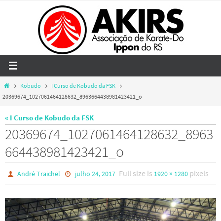
Skip
to
content
Home
Kobudo
I Curso de Kobudo da FSK
20369674_1027061464128632_8963664438981423421_o
« I Curso de Kobudo da FSK
20369674_1027061464128632_8963
664438981423421_o
Full size is
pixels
André Traichel
julho 24, 2017
1920 × 1280