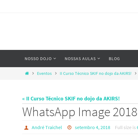
Skip
to
content
Skip
NOSSO DOJO
NOSSAS AULAS
BLOG
to
content
Home
Eventos
II Curso Técnico SKIF no dojo da AKIRS!
« II Curso Técnico SKIF no dojo da AKIRS!
WhatsApp Image 2018-
André Traichel
setembro 4, 2018
Full size is