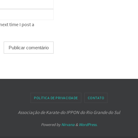
ext time I post a
POLÍTICA DE PRIVACIDADE
CONTATO
Associação de Karate-do IPPON do Rio Grande do Sul
Powered by
Nirvana
&
WordPress.