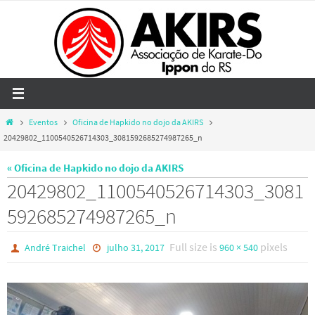
Skip
to
content
Home
Eventos
Oficina de Hapkido no dojo da AKIRS
20429802_1100540526714303_3081592685274987265_n
« Oficina de Hapkido no dojo da AKIRS
20429802_1100540526714303_3081
592685274987265_n
Full size is
pixels
André Traichel
julho 31, 2017
960 × 540