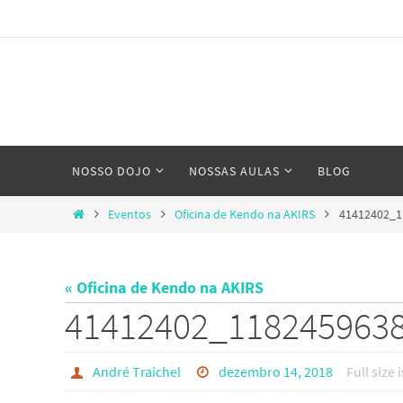
Skip
to
content
Skip
NOSSO DOJO
NOSSAS AULAS
BLOG
to
content
Home
Eventos
Oficina de Kendo na AKIRS
41412402_1
« Oficina de Kendo na AKIRS
41412402_118245963
André Traichel
dezembro 14, 2018
Full size 