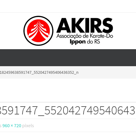
182459638591747_5520427495406436352_n
8591747_55204274954064
is
960 × 720
pixels