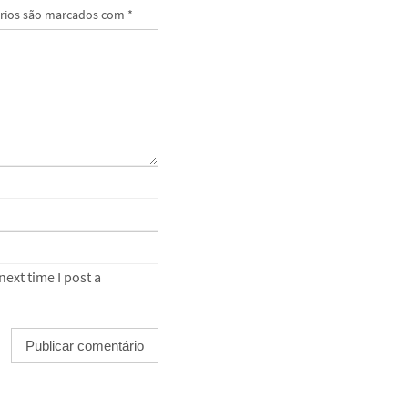
rios são marcados com
*
ext time I post a