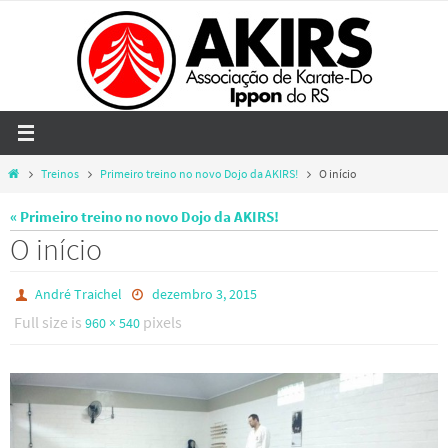
Skip
to
content
Home
Treinos
Primeiro treino no novo Dojo da AKIRS!
O início
« Primeiro treino no novo Dojo da AKIRS!
O início
André Traichel
dezembro 3, 2015
Full size is
pixels
960 × 540