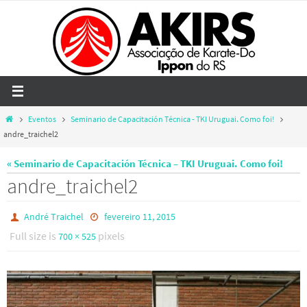
Skip
to
content
Home
Eventos
Seminario de Capacitación Técnica - TKI Uruguai. Como foi!
andre_traichel2
« Seminario de Capacitación Técnica – TKI Uruguai. Como foi!
andre_traichel2
André Traichel
fevereiro 11, 2015
Full size is
pixels
700 × 525