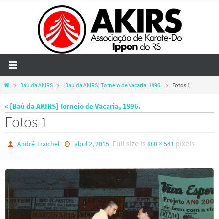
Skip
to
content
Home
Baú da AKIRS
[Baú da AKIRS] Torneio de Vacaria, 1996.
Fotos 1
« [Baú da AKIRS] Torneio de Vacaria, 1996.
Fotos 1
Full size is
pixels
André Traichel
abril 2, 2015
800 × 541