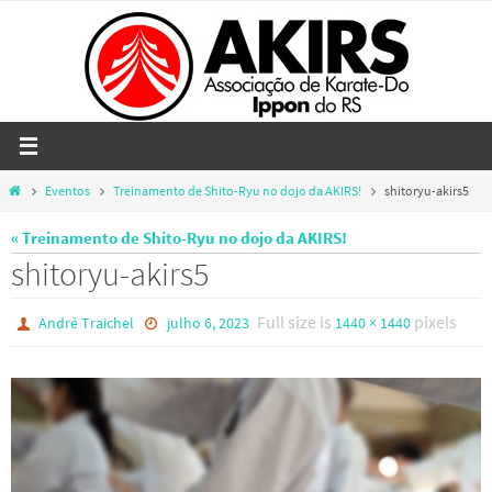
Skip
to
content
Home
Eventos
Treinamento de Shito-Ryu no dojo da AKIRS!
shitoryu-akirs5
« Treinamento de Shito-Ryu no dojo da AKIRS!
shitoryu-akirs5
Full size is
pixels
André Traichel
julho 6, 2023
1440 × 1440