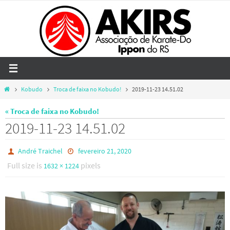
Skip
to
content
Home
Kobudo
Troca de faixa no Kobudo!
2019-11-23 14.51.02
« Troca de faixa no Kobudo!
2019-11-23 14.51.02
André Traichel
fevereiro 21, 2020
Full size is
pixels
1632 × 1224