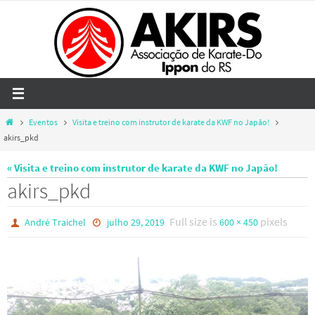
Skip
to
content
Home
Eventos
Visita e treino com instrutor de karate da KWF no Japão!
akirs_pkd
« Visita e treino com instrutor de karate da KWF no Japão!
akirs_pkd
Full size is
pixels
André Traichel
julho 29, 2019
600 × 450