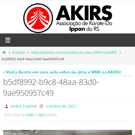
Skip
to
content
Home
Eventos
Visita ilustre em uma aula sobre jiu-jitsu e MMA na AKIRS!
b5df8992-b9c8-48aa-83d0-9ae950957c49
« Visita ilustre em uma aula sobre jiu-jitsu e MMA na AKIRS!
b5df8992-b9c8-48aa-83d0-
9ae950957c49
André Traichel
outubro 30, 2017
Full size is
pixels
1040 × 585