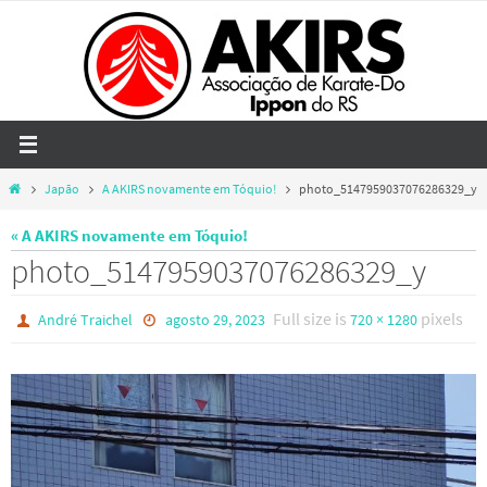
Skip
to
content
Home
Japão
A AKIRS novamente em Tóquio!
photo_5147959037076286329_y
« A AKIRS novamente em Tóquio!
photo_5147959037076286329_y
Full size is
pixels
André Traichel
agosto 29, 2023
720 × 1280