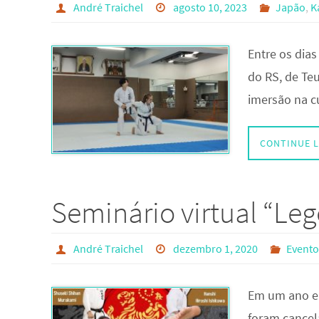
André Traichel
agosto 10, 2023
Japão
,
K
Entre os dias
do RS, de Te
imersão na c
CONTINUE 
Seminário virtual “Le
André Traichel
dezembro 1, 2020
Evento
Em um ano e
foram cancel