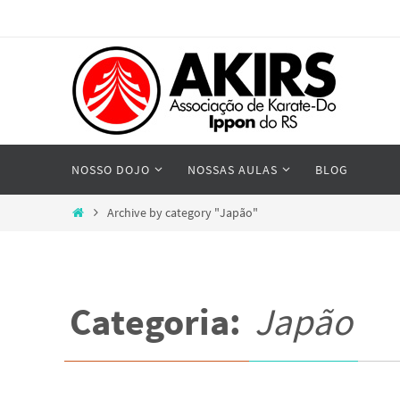
Skip
to
content
Skip
NOSSO DOJO
NOSSAS AULAS
BLOG
to
content
Home
Archive by category "Japão"
Categoria:
Japão