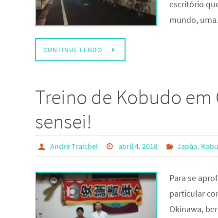
escritório qu
mundo, um
CONTINUE LENDO…
Treino de Kobudo em
sensei!
André Traichel
abril 4, 2018
Japão
,
Kob
Para se apro
particular c
Okinawa, ber