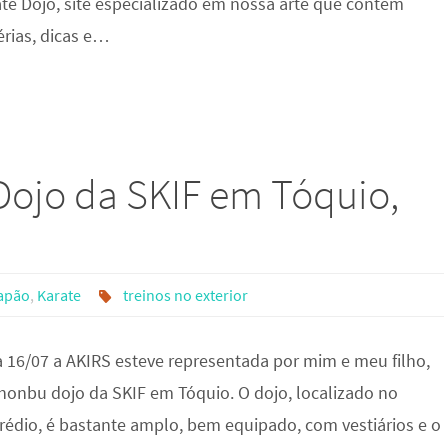
ate Dojo, site especializado em nossa arte que contém
érias, dicas e…
ojo da SKIF em Tóquio,
apão
,
Karate
treinos no exterior
a 16/07 a AKIRS esteve representada por mim e meu filho,
honbu dojo da SKIF em Tóquio. O dojo, localizado no
rédio, é bastante amplo, bem equipado, com vestiários e o