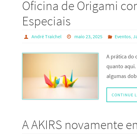
Oficina de Origami co
Especiais
André Traichel
maio 23, 2025
Eventos
,
J
A prática do 
quanto aqui.
algumas dobr
CONTINUE 
A AKIRS novamente e