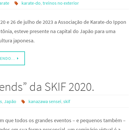
arate
karate-do
,
treinos no exterior
 20 e 26 de julho de 2023 a Associação de Karate-do Ippon
utônia, esteve presente na capital do Japão para uma
ultura japonesa.
LENDO…
gends” da SKIF 2020.
s
,
Japão
kanazawa sensei
,
skif
m que todos os grandes eventos – e pequenos também –
ados em sua forma presencial, um seminário virtual é a