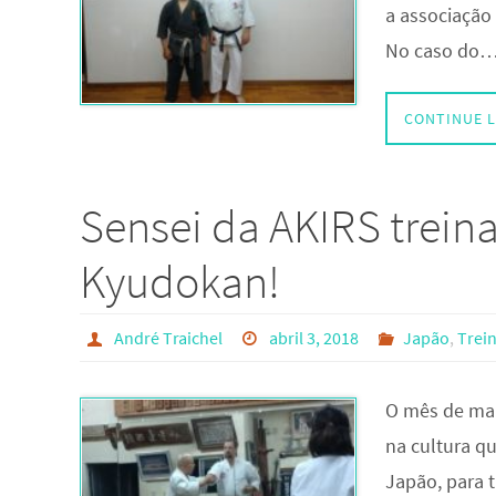
a associação
No caso do
CONTINUE 
Sensei da AKIRS trein
Kyudokan!
André Traichel
abril 3, 2018
Japão
,
Trei
O mês de mar
na cultura q
Japão, para 