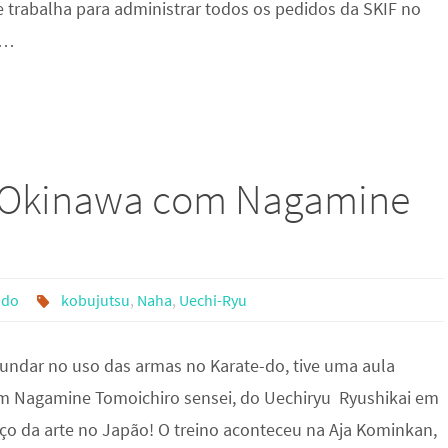
e trabalha para administrar todos os pedidos da SKIF no
a…
 Okinawa com Nagamine
udo
kobujutsu
,
Naha
,
Uechi-Ryu
fundar no uso das armas no Karate-do, tive uma aula
om Nagamine Tomoichiro sensei, do Uechiryu Ryushikai em
ço da arte no Japão! O treino aconteceu na Aja Kominkan,