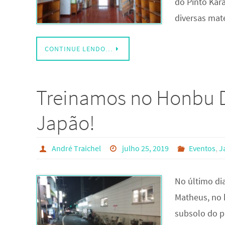
do Pinto Kar
diversas mat
CONTINUE LENDO…
Treinamos no Honbu D
Japão!
André Traichel
julho 25, 2019
Eventos
,
J
No último di
Matheus, no 
subsolo do p