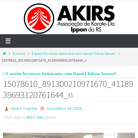
Skip
to
content
Home
Eventos
E assim foi nosso Seminário com Daniel Tobías Sensei!
15078610_891300210971670_4118939693120761644_n
« E assim foi nosso Seminário com Daniel Tobías Sensei!
15078610_891300210971670_41189
39693120761644_n
André Traichel
novembro 18, 2016
Full size is
pixels
960 × 540