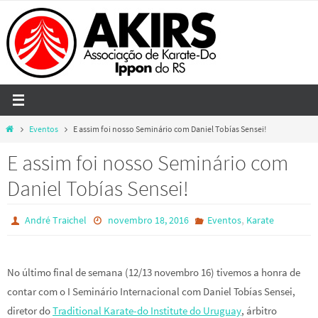
Skip
to
content
Home
Eventos
E assim foi nosso Seminário com Daniel Tobías Sensei!
E assim foi nosso Seminário com
Daniel Tobías Sensei!
,
André Traichel
novembro 18, 2016
Eventos
Karate
No último final de semana (12/13 novembro 16) tivemos a honra de
contar com o I Seminário Internacional com Daniel Tobías Sensei,
diretor do
Traditional Karate-do Institute do Uruguay
, árbitro