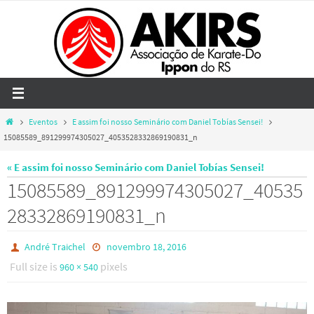
Skip
to
content
Home
Eventos
E assim foi nosso Seminário com Daniel Tobías Sensei!
15085589_891299974305027_4053528332869190831_n
« E assim foi nosso Seminário com Daniel Tobías Sensei!
15085589_891299974305027_40535
28332869190831_n
André Traichel
novembro 18, 2016
Full size is
pixels
960 × 540