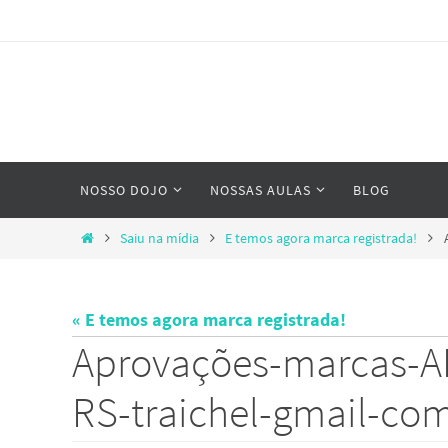
Skip
to
content
Skip
NOSSO DOJO
NOSSAS AULAS
BLOG
to
content
Home
Saiu na mídia
E temos agora marca registrada!
« E temos agora marca registrada!
Aprovações-marcas-
RS-traichel-gmail-co