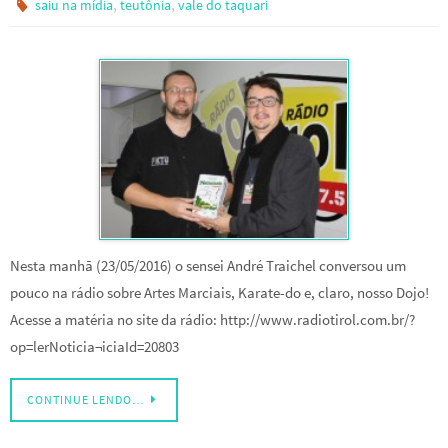
,
,
saiu na mídia
teutônia
vale do taquari
Nesta manhã (23/05/2016) o sensei André Traichel conversou um
pouco na rádio sobre Artes Marciais, Karate-do e, claro, nosso Dojo!
Acesse a matéria no site da rádio: http://www.radiotirol.com.br/?
op=lerNoticia¬iciaId=20803
CONTINUE LENDO…