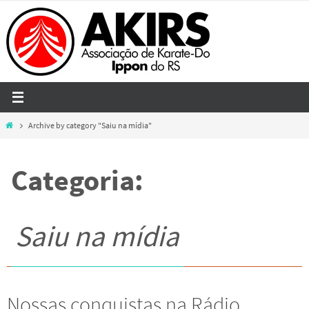
Skip
to
content
Home
Archive by category "Saiu na mídia"
Categoria:
Saiu na mídia
Nossas conquistas na Rádio