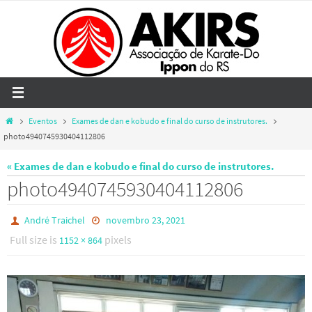
Skip
to
content
Home
Eventos
Exames de dan e kobudo e final do curso de instrutores.
photo4940745930404112806
« Exames de dan e kobudo e final do curso de instrutores.
photo4940745930404112806
André Traichel
novembro 23, 2021
Full size is
pixels
1152 × 864