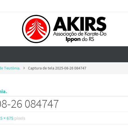
de Teutônia.
Captura de tela 2025-08-26 084747
nia.
08-26 084747
5 × 675
pixels