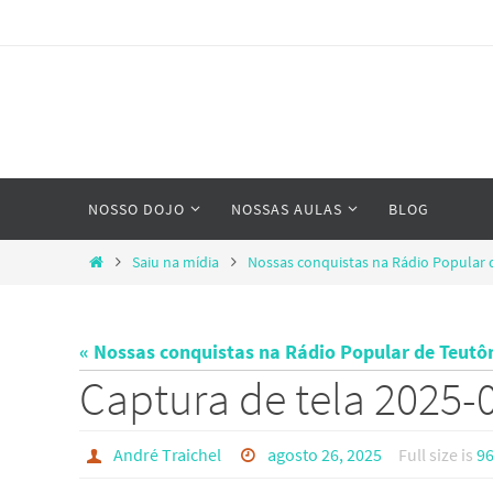
Skip
to
content
Skip
NOSSO DOJO
NOSSAS AULAS
BLOG
to
content
Home
Saiu na mídia
Nossas conquistas na Rádio Popular 
« Nossas conquistas na Rádio Popular de Teutô
Captura de tela 2025-
André Traichel
agosto 26, 2025
Full size is
96