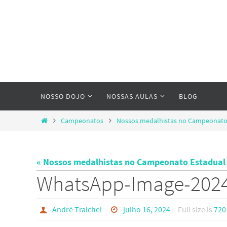
Skip
to
content
Skip
NOSSO DOJO
NOSSAS AULAS
BLOG
to
content
Home
Campeonatos
Nossos medalhistas no Campeonato 
« Nossos medalhistas no Campeonato Estadual 
WhatsApp-Image-2024-
André Traichel
julho 16, 2024
Full size is
720