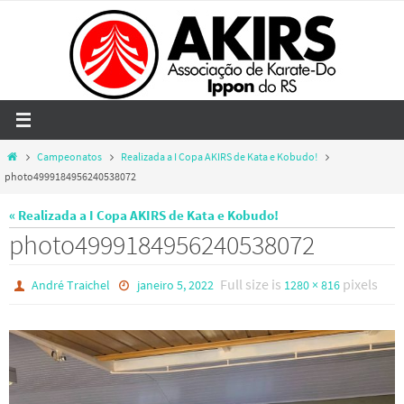
Skip
to
content
Home
Campeonatos
Realizada a I Copa AKIRS de Kata e Kobudo!
photo4999184956240538072
« Realizada a I Copa AKIRS de Kata e Kobudo!
photo4999184956240538072
Full size is
pixels
André Traichel
janeiro 5, 2022
1280 × 816