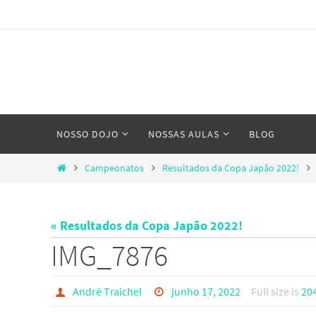
Skip
to
content
Skip
NOSSO DOJO
NOSSAS AULAS
BLOG
to
content
Home
Campeonatos
Resultados da Copa Japão 2022!
« Resultados da Copa Japão 2022!
IMG_7876
André Traichel
junho 17, 2022
Full size is
20