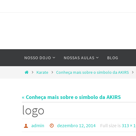
Skip
to
content
Skip
NOSSO DOJO
NOSSAS AULAS
BLOG
to
content
Home
Karate
Conheça mais sobre o símbolo da AKIRS
« Conheça mais sobre o símbolo da AKIRS
logo
admin
dezembro 12, 2014
Full size is
313 × 