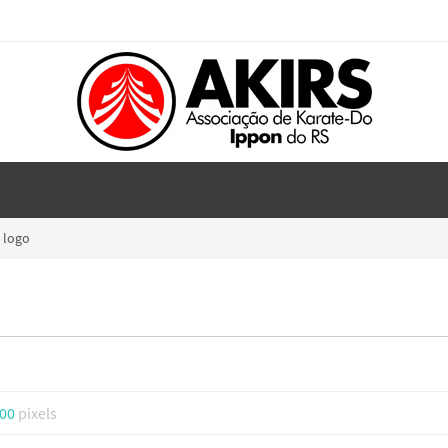
logo
100
pixels