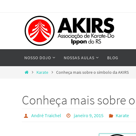
Skip
to
content
Skip
NOSSO DOJO
NOSSAS AULAS
BLOG
to
content
Home
Karate
Conheça mais sobre o símbolo da AKIRS
Conheça mais sobre o
André Traichel
janeiro 9, 2015
Karate