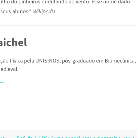
rulho do pinheiros ondulando ao vento. Esse nome dado
seus alunos.”
Wikipedia
.
aichel
ção Física pela UNISINOS, pós-graduado em Biomecânica,
edieval.
→