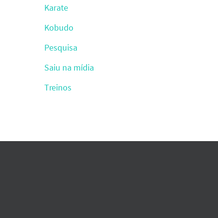
Karate
Kobudo
Pesquisa
Saiu na mídia
Treinos