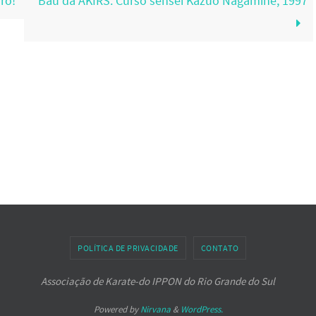
ro!
Baú da AKIRS: Curso sensei Kazuo Nagamine, 1997
POLÍTICA DE PRIVACIDADE
CONTATO
Associação de Karate-do IPPON do Rio Grande do Sul
Powered by
Nirvana
&
WordPress.