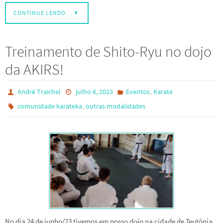
CONTINUE LENDO…
Treinamento de Shito-Ryu no dojo
da AKIRS!
,
André Traichel
julho 6, 2023
Eventos
Karate
,
comunidade karateka
outras modalidades
No dia 24 de junho/23 tivemos em nosso dojo na cidade de Teutônia,