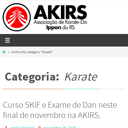
Skip
to
content
Home
Archive by category "Karate"
Categoria:
Karate
Curso SKIF e Exame de Dan neste
final de novembro na AKIRS.
André Traichel
novembro 26, 2025