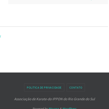
S
POLÍTICA DE PRIVACIDADE
CONTATO
Associação de Karate-do IPPON do Rio Grande do Sul
Powered by
Nirvana
&
WordPress.