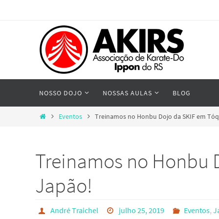
Skip
to
content
Skip
NOSSO DOJO
NOSSAS AULAS
BLOG
to
content
Home
Eventos
Treinamos no Honbu Dojo da SKIF em Tóq
Treinamos no Honbu D
Japão!
André Traichel
julho 25, 2019
Eventos
,
J