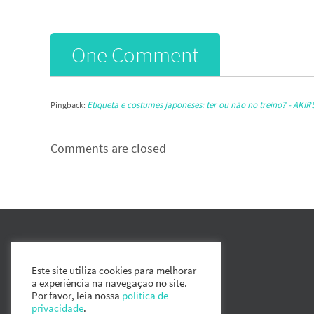
One Comment
Etiqueta e costumes japoneses: ter ou não no treino? - AKIR
Pingback:
Comments are closed
Este site utiliza cookies para melhorar
a experiência na navegação no site.
Por favor, leia nossa
política de
privacidade
.