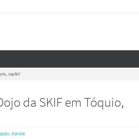
uio, Japão!
ojo da SKIF em Tóquio,
apão
,
Karate