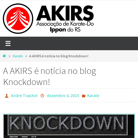
Skip
to
content
Home
Karate
A AKIRS é notícia no blog Knockdown!
A AKIRS é notícia no blog
Knockdown!
André Traichel
dezembro 4, 2015
Karate