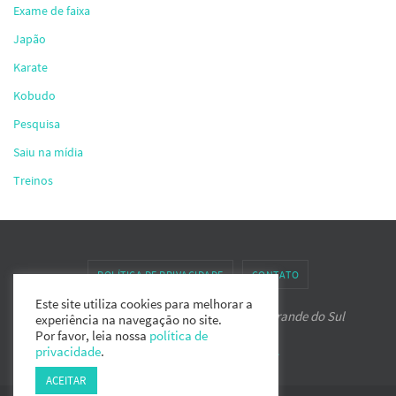
Exame de faixa
Japão
Karate
Kobudo
Pesquisa
Saiu na mídia
Treinos
POLÍTICA DE PRIVACIDADE
CONTATO
Este site utiliza cookies para melhorar a
Associação de Karate-do IPPON do Rio Grande do Sul
experiência na navegação no site.
Por favor, leia nossa
política de
privacidade
.
Powered by
Nirvana
&
WordPress.
ACEITAR