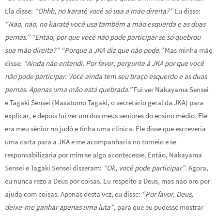
Ela disse:
“Ohhh, no karatê você só usa a mão direita?”
Eu disse:
“Não, não, no karatê você usa também a mão esquerda e as duas
pernas.” “Então, por que você não pode participar se só quebrou
sua mão direita?” “Porque a JKA diz que não pode.”
Mas minha mãe
disse:
“Ainda não entendi. Por favor, pergunte à JKA por que você
não pode participar. Você ainda tem seu braço esquerdo e as duas
pernas. Apenas uma mão está quebrada.”
Fui ver Nakayama Sensei
e Tagaki Sensei (Masatomo Tagaki, o secretário geral da JKA) para
explicar, e depois fui ver um dos meus seniores do ensino médio. Ele
era meu sênior no judô e tinha uma clínica. Ele disse que escreveria
uma carta para a JKA e me acompanharia no torneio e se
responsabilizaria por mim se algo acontecesse. Então, Nakayama
Sensei e Tagaki Sensei disseram:
“Ok, você pode participar”
. Agora,
eu nunca rezo a Deus por coisas. Eu respeito a Deus, mas não oro por
ajuda com coisas. Apenas desta vez, eu disse:
“Por favor, Deus,
deixe-me ganhar apenas uma luta”
, para que eu pudesse mostrar