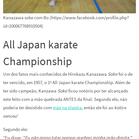
Kanazawa soke com Bo (https://www.facebook.com/profile.php?
id=100067768910504)
All Japan karate
Championship
Um dos fatos mais conhecidos de Hirokazu Kanazawa
Soke
foi o de
ter vencido, em 1957, o 1º All Japan karate Championship. Além de
ter sido campeão, Kanzawa
Soke
ficou notório por ter alcançado
este feito com a mão quebrada ANTES da final. Segundo ele, não
poderia ter desistido com
mãe na platéia
, então ele foi ao
koto
e
venceu!
Segundo ele:
“Eu disse:
“Eu não posso lutar porque quebrei minha mão direita.”