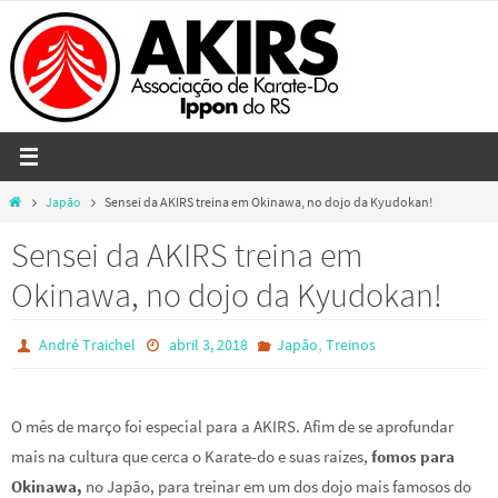
Skip
to
content
Home
Japão
Sensei da AKIRS treina em Okinawa, no dojo da Kyudokan!
Sensei da AKIRS treina em
Okinawa, no dojo da Kyudokan!
,
André Traichel
abril 3, 2018
Japão
Treinos
O mês de março foi especial para a AKIRS. Afim de se aprofundar
mais na cultura que cerca o Karate-do e suas raízes,
fomos para
Okinawa,
no Japão, para treinar em um dos dojo mais famosos do