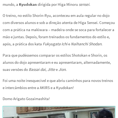
mundo, a
Kyudokan
dirigida por Higa Minoru
sensei
.
O treino, no estilo Shorin-Ryu, aconteceu em aula regular no dojo
com diversos alunos e sob a direção atenta de Higa Sensei. Começou
com a prática na makiwara – madeira onde se soca para fortalecer a
mão e juntas. Depois, foram treinados os fundamentos do estilo e,
após, a prática dos kata
Fukyugata Ichi
e
Naihanchi Shodan
.
Para que pudéssemos comparar os estilos Shotokan e Shorin, os
alunos do dojo apresentaram e eu apresentaram, alternadamente,
suas versões do
Bassai dai
,
Jitte
e
Jion
.
Foi uma noite inesquecível e que abriu caminhos para novos treinos
e intercâmbios entre a AKIRS e a Kyudokan!
Domo Arigato Gozaimashita!