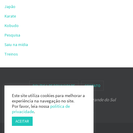
Japão
Karate
Kobudo
Pesquisa
Saiu na mídia
Treinos
POLÍTICA DE PRIVACIDADE
CONTATO
Este site utiliza cookies para melhorar a
Associação de Karate-do IPPON do Rio Grande do Sul
experiência na navegação no site.
Por favor, leia nossa
política de
Powered by
Nirvana
&
WordPress.
privacidade
.
ACEITAR