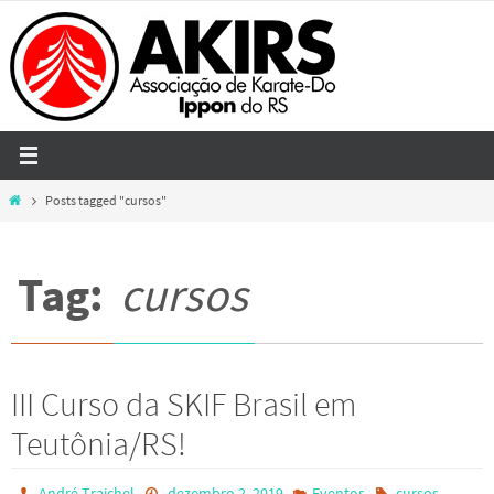
Skip
to
content
Home
Posts tagged "cursos"
Tag:
cursos
III Curso da SKIF Brasil em
Teutônia/RS!
André Traichel
dezembro 2, 2019
Eventos
cursos