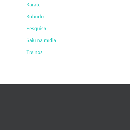
Karate
Kobudo
Pesquisa
Saiu na mídia
Treinos