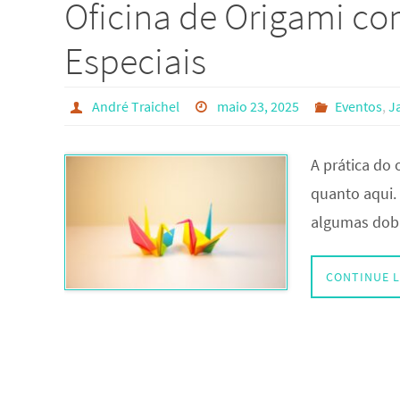
Oficina de Origami co
Especiais
André Traichel
maio 23, 2025
Eventos
,
J
A prática do 
quanto aqui.
algumas dobr
CONTINUE 