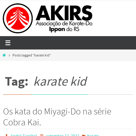
Skip
to
content
Home
Posts tagged "karate kid"
Tag:
karate kid
Os kata do Miyagi-Do na série
Cobra Kai.
André Traichel
setembro 12, 2022
Karate