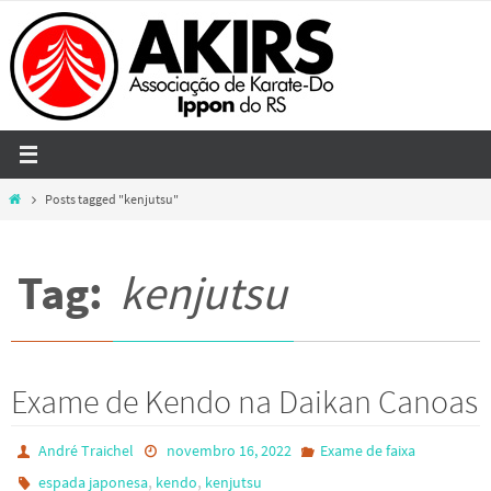
Skip
to
content
Home
Posts tagged "kenjutsu"
Tag:
kenjutsu
Exame de Kendo na Daikan Canoas
André Traichel
novembro 16, 2022
Exame de faixa
,
,
espada japonesa
kendo
kenjutsu