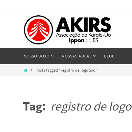
Skip
to
content
Skip
NOSSO DOJO
NOSSAS AULAS
BLOG
to
content
Home
Posts tagged "registro de logotipo"
Tag:
registro de logo