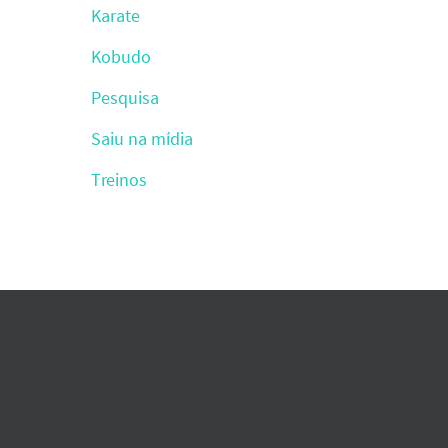
Karate
Kobudo
Pesquisa
Saiu na mídia
Treinos