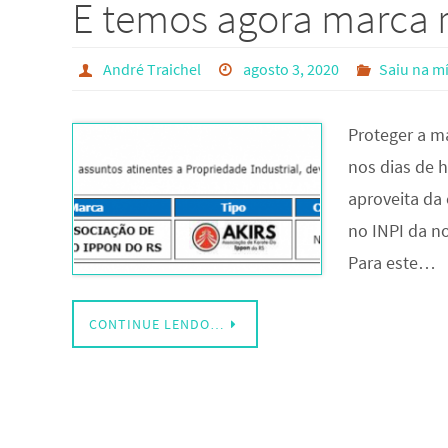
E temos agora marca r
André Traichel
agosto 3, 2020
Saiu na m
Proteger a m
nos dias de h
aproveita da 
no INPI da n
Para este…
CONTINUE LENDO…