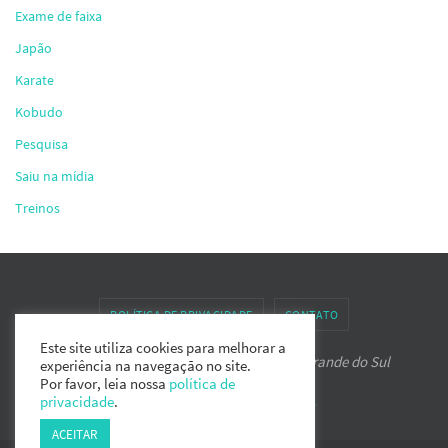
Exame de faixa
Japão
Karate
Kobudo
Pesquisa
Saiu na mídia
Treinos
POLÍTICA DE PRIVACIDADE
CONTATO
Este site utiliza cookies para melhorar a
Associação de Karate-do IPPON do Rio Grande do Sul
experiência na navegação no site.
Por favor, leia nossa
política de
Powered by
Nirvana
&
WordPress.
privacidade
.
ACEITAR