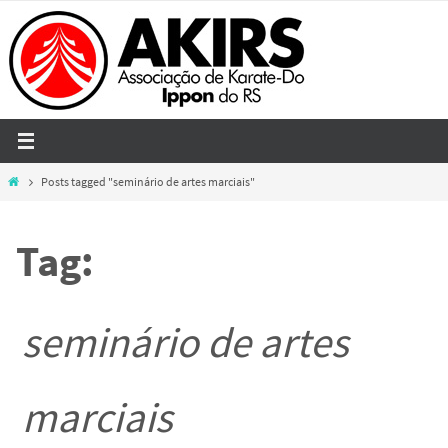
Skip
to
content
Home
Posts tagged "seminário de artes marciais"
Tag:
seminário de artes
marciais