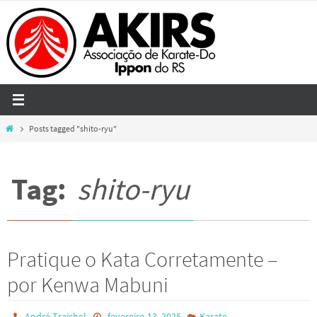
Skip
to
content
Home
Posts tagged "shito-ryu"
Tag:
shito-ryu
Pratique o Kata Corretamente –
por Kenwa Mabuni
André Traichel
fevereiro 13, 2025
Karate