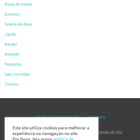
Dicas de treino
Eventos
Exame de faixa
Japão
Karate
Kobudo
Pesquisa
Saiu na mídia
Treinos
POLÍTICA DE PRIVACIDADE
CONTATO
Este site utiliza cookies para melhorar a
Associação de Karate-do IPPON do Rio Grande do Sul
experiência na navegação no site.
Por favor, leia nossa
política de