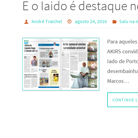
E o Iaido é destaque n
André Traichel
agosto 24, 2016
Saiu na 
Para aqueles
AKIRS convid
Iado de Porto
desembainhar
Marcos…
CONTINUE 