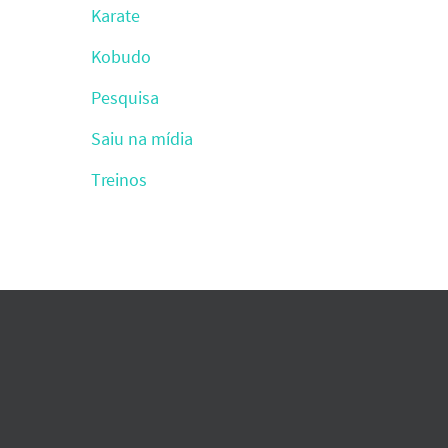
Karate
Kobudo
Pesquisa
Saiu na mídia
Treinos