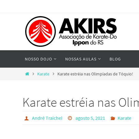
Skip
to
content
Skip
NOSSO DOJO
NOSSAS AULAS
BLOG
to
content
Home
Karate
Karate estréia nas Olimpíadas de Tóquio!
Karate estréia nas Ol
André Traichel
agosto 5, 2021
Karate