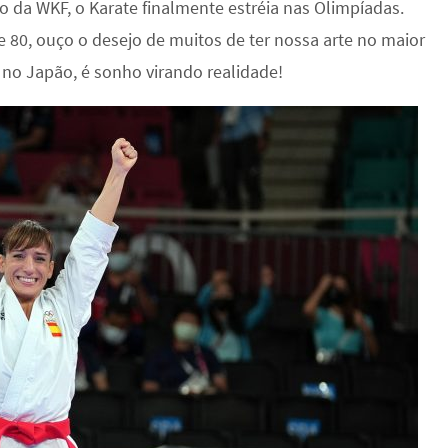
 da WKF, o Karate finalmente estréia nas Olimpíadas.
e 80, ouço o desejo de muitos de ter nossa arte no maior
 no Japão, é sonho virando realidade!