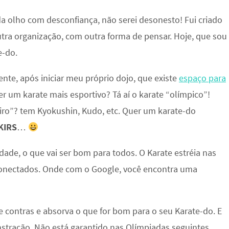
da olho com desconfiança, não serei desonesto! Fui criado
utra organização, com outra forma de pensar. Hoje, que sou
e-do.
nte, após iniciar meu próprio dojo, que existe
espaço para
er um karate mais esportivo? Tá aí o karate “olímpico”!
eiro”? tem Kyokushin, Kudo, etc. Quer um karate-do
KIRS
…
idade, o que vai ser bom para todos. O Karate estréia nas
nectados. Onde com o Google, você encontra uma
 e contras e absorva o que for bom para o seu Karate-do. E
nstração. Não está garantido nas Olímpiadas seguintes.