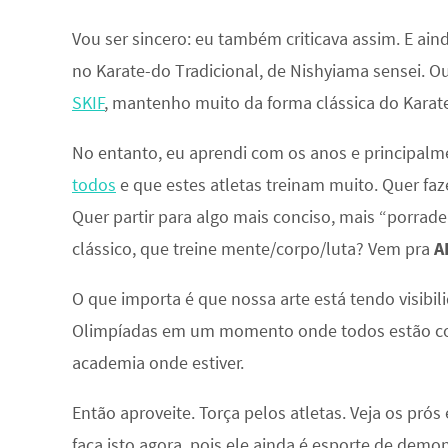
Vou ser sincero: eu também criticava assim. E ain
no Karate-do Tradicional, de Nishyiama sensei. O
SKIF
, mantenho muito da forma clássica do Karat
No entanto, eu aprendi com os anos e principalme
todos
e que estes atletas treinam muito. Quer faz
Quer partir para algo mais conciso, mais “porrad
clássico, que treine mente/corpo/luta? Vem pra
A
O que importa é que nossa arte está tendo visibil
Olimpíadas em um momento onde todos estão co
academia onde estiver.
Então aproveite. Torça pelos atletas. Veja os prós
faça isto agora, pois ele ainda é esporte de demo