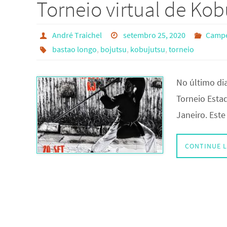
Torneio virtual de Ko
André Traichel
setembro 25, 2020
Camp
bastao longo
,
bojutsu
,
kobujutsu
,
torneio
No último dia
Torneio Estad
Janeiro. Est
CONTINUE 