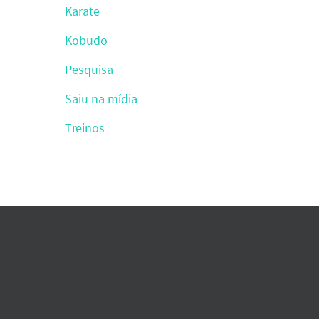
Karate
Kobudo
Pesquisa
Saiu na mídia
Treinos