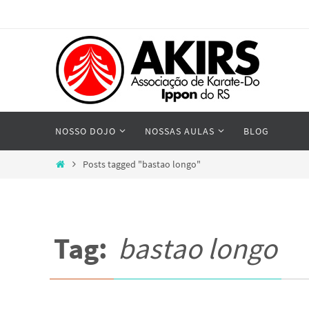
Skip
to
content
Skip
NOSSO DOJO
NOSSAS AULAS
BLOG
to
content
Home
Posts tagged "bastao longo"
Tag:
bastao longo