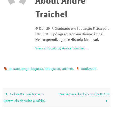
About André
Traichel
4º Dan SKIF. Graduado em Educação Física pela
UNISINOS, pós-graduado em Biomecânica,
Neuroaprendizagem e História Medieval.
View all posts by André Traichel
→
,
,
,
.
.
bastao longo
bojutsu
kobujutsu
torneio
Bookmark
Cobra Kai vai trazer o
Reabertura do dojo no dia 07/10!
karate-do de volta à mídia?