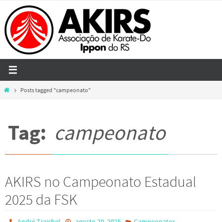
Skip
to
content
Home
Posts tagged "campeonato"
Tag:
campeonato
AKIRS no Campeonato Estadual
2025 da FSK
André Traichel
agosto 20, 2025
Campeonatos